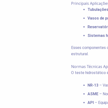
Principais Aplicaçõe
Tubulações
Vasos de p
Reservató
Sistemas h
Esses componentes o
estrutural.
Normas Técnicas Apl
O teste hidrostático 
NR-13
– Vas
ASME
– Nor
API
– Equipa