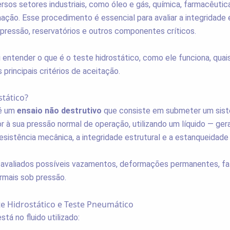
rsos setores industriais, como óleo e gás, química, farmacêutic
mação. Esse procedimento é essencial para avaliar a integridade 
pressão, reservatórios e outros componentes críticos.
i entender o que é o teste hidrostático, como ele funciona, qua
 principais critérios de aceitação.
stático?
 é um
ensaio não destrutivo
que consiste em submeter um sis
r à sua pressão normal de operação, utilizando um líquido — ge
 resistência mecânica, a integridade estrutural e a estanqueidade
o avaliados possíveis vazamentos, deformações permanentes, fal
mais sob pressão.
te Hidrostático e Teste Pneumático
stá no fluido utilizado: