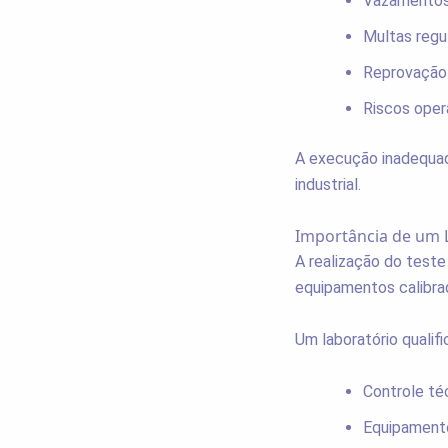
Vazamentos 
Multas regu
Reprovação 
Riscos oper
A execução inadequa
industrial.
Importância de um L
A realização do teste
equipamentos calibr
Um laboratório qualif
Controle té
Equipamento