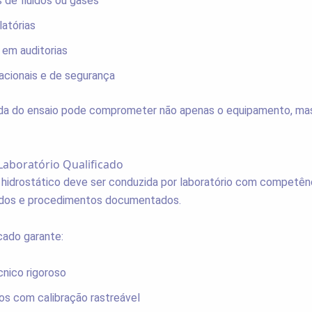
de fluidos ou gases
latórias
em auditorias
acionais e de segurança
da do ensaio pode comprometer não apenas o equipamento, ma
aboratório Qualificado
 hidrostático deve ser conduzida por laboratório com competênc
ados e procedimentos documentados.
icado garante:
cnico rigoroso
s com calibração rastreável