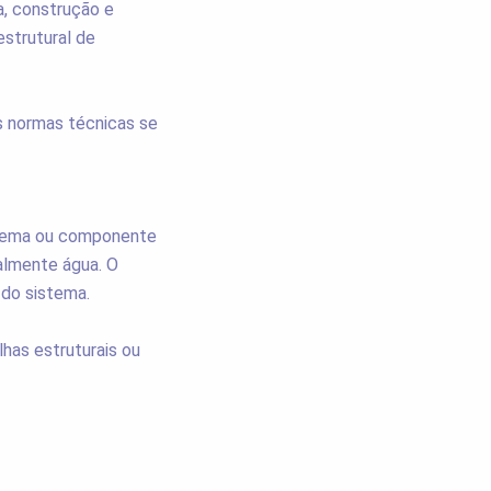
a, construção e
estrutural de
is normas técnicas se
tema ou componente
ralmente água. O
 do sistema.
has estruturais ou