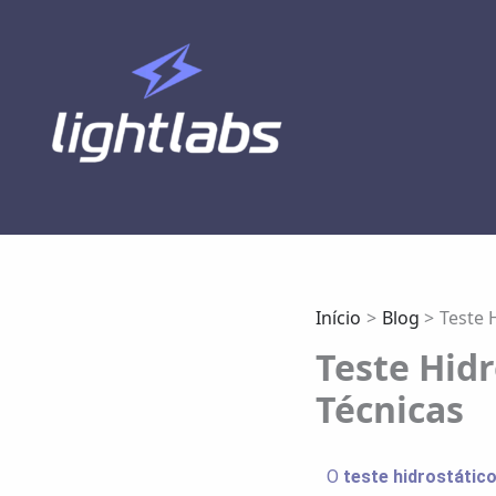
Ir
para
o
conteúdo
Lightlabs
Início
Blog
Teste 
Teste Hid
Técnicas
O
teste hidrostátic