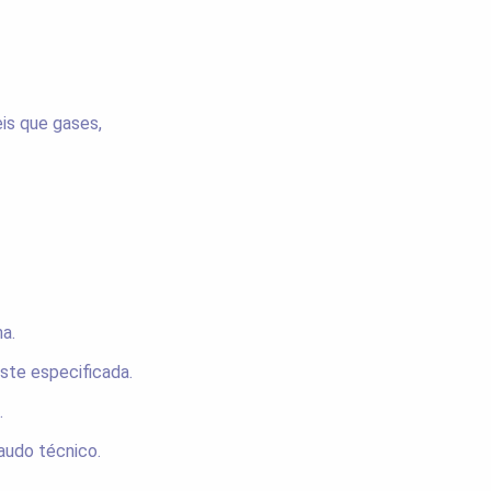
is que gases,
a.
este especificada.
.
audo técnico.